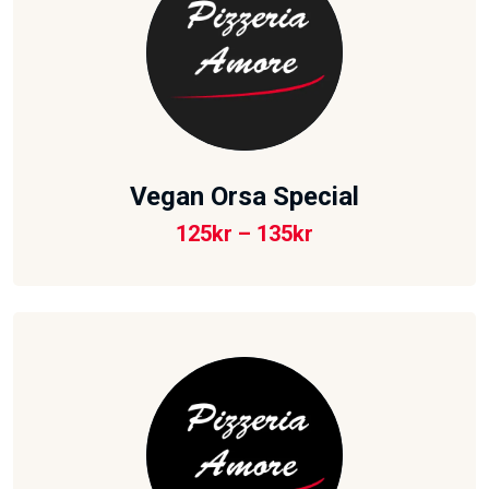
Vegan Orsa Special
125
kr
–
135
kr