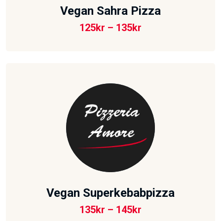
Vegan Sahra Pizza
125
kr
–
135
kr
Vegan Superkebabpizza
135
kr
–
145
kr