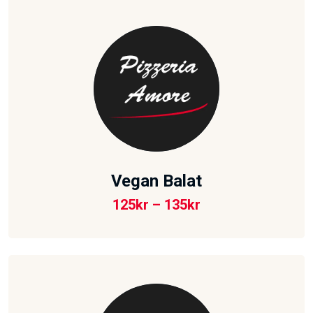
Vegan Balat
125
kr
–
135
kr