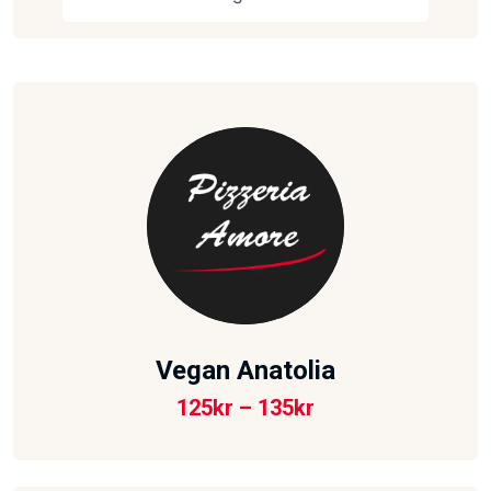
Vegan Anatolia
125
kr
–
135
kr