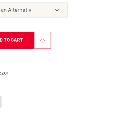
D TO CART
zzor