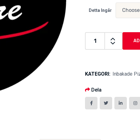
Detta Ingår
AD
Calzone
quantity
KATEGORI:
Inbakade Pi
Dela