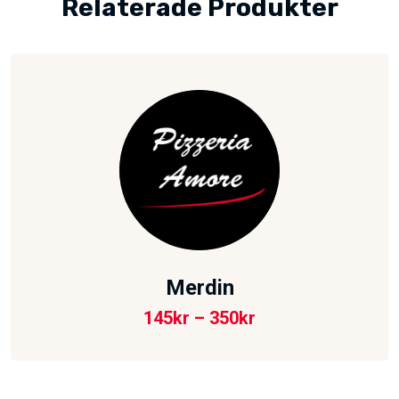
Relaterade Produkter
Merdin
145
kr
–
350
kr