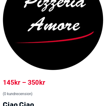
145
kr
–
350
kr
(
0
kundrecension)
Ciao Ciao