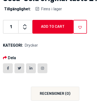
Tillgänglighet:
Finns i lager
ADD TO CART
Coca-
Cola
original
KATEGORI:
Drycker
taste
2
Dela
l
quantity
RECENSIONER (0)