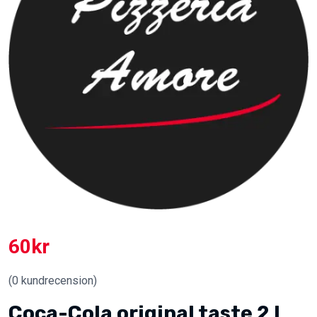
60
kr
(
0
kundrecension)
Coca-Cola original taste 2 l