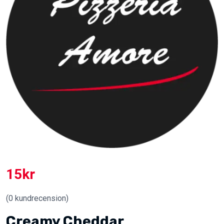
15
kr
(
0
kundrecension)
Creamy Cheddar