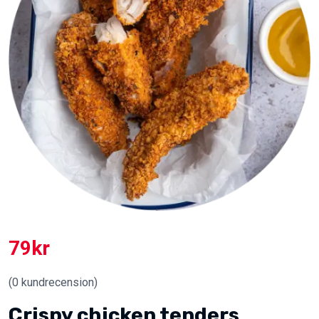
79
kr
(
0
kundrecension)
Crispy chicken tenders