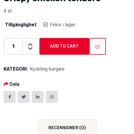
4 st
Tillgänglighet:
Finns i lager
ADD TO CART
Crispy
chicken
tenders
KATEGORI:
Kyckling burgare
quantity
Dela
RECENSIONER (0)