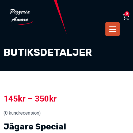
0
BUTIKSDETALJER
145
kr
–
350
kr
(
0
kundrecension)
Jägare Special