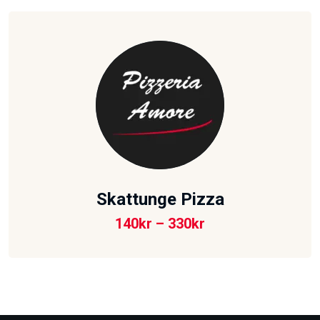
Skattunge Pizza
140
kr
–
330
kr