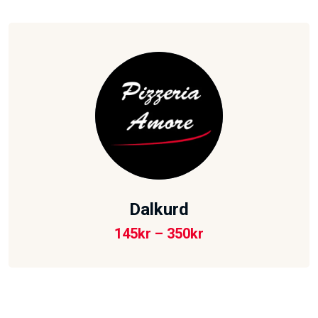
Dalkurd
145
kr
–
350
kr