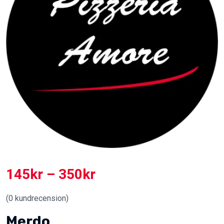
145
kr
–
350
kr
(
0
kundrecension)
Merdo