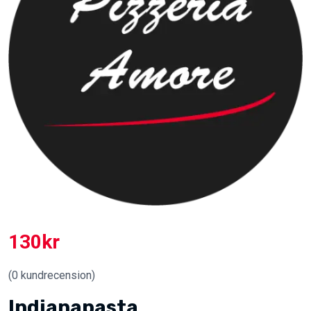
130
kr
(
0
kundrecension)
Indianapasta