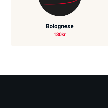
Bolognese
130
kr