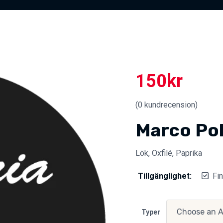
150
kr
(
0
kundrecension)
Marco Po
Lök, Oxfilé, Paprika
Tillgänglighet:
Fin
Typer