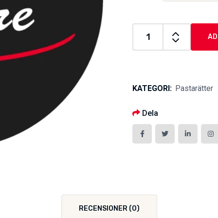
AD
Marco
Polo
quantity
KATEGORI:
Pastarätter
Dela
RECENSIONER (0)