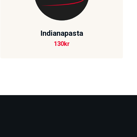
Indianapasta
130
kr