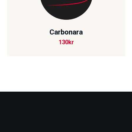
Carbonara
130
kr